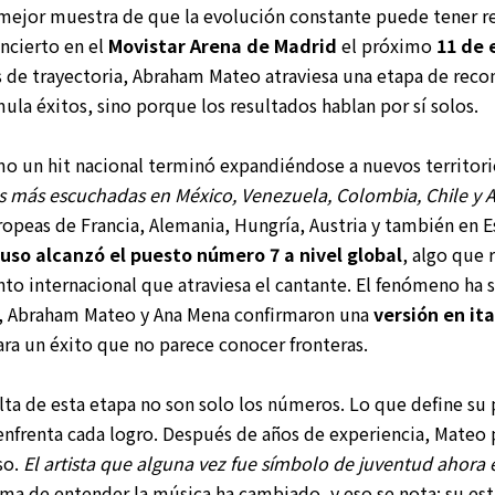
mejor muestra de que la evolución constante puede tener r
ncierto en el
Movistar Arena de Madrid
el próximo
11 de 
s de trayectoria, Abraham Mateo atraviesa una etapa de reco
la éxitos, sino porque los resultados hablan por sí solos.
 un hit nacional terminó expandiéndose a nuevos territori
s más escuchadas en México, Venezuela, Colombia, Chile y 
uropeas de Francia, Alemania, Hungría, Austria y también en 
luso alcanzó el puesto número 7 a nivel global
, algo que 
 internacional que atraviesa el cantante. El fenómeno ha s
ia, Abraham Mateo y Ana Mena confirmaron una
versión en it
ara un éxito que no parece conocer fronteras.
lta de esta etapa no son solo los números. Lo que define su 
nfrenta cada logro. Después de años de experiencia, Mateo 
so.
El artista que alguna vez fue símbolo de juventud ahora
ma de entender la música ha cambiado, y eso se nota: su est