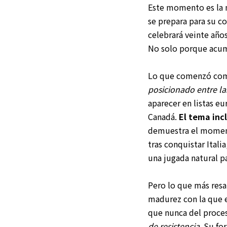
Este momento es la 
se prepara para su co
celebrará veinte año
No solo porque acumu
Lo que comenzó como
posicionado entre la
aparecer en listas e
Canadá.
El tema inc
demuestra el momento
tras conquistar Ital
una jugada natural p
Pero lo que más resa
madurez con la que e
que nunca del proce
de resistencia.
Su for