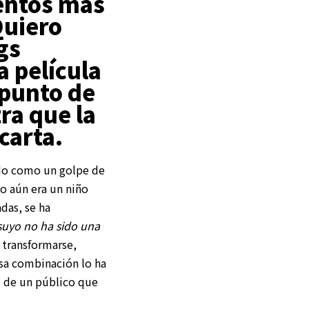
entos más
Quiero
gs
a película
 punto de
ra que la
carta.
 No como un golpe de
o aún era un niño
das, se ha
suyo no ha sido una
 transformarse,
Esa combinación lo ha
ad de un público que