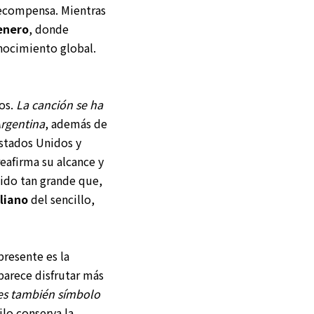
ecompensa. Mientras
enero
, donde
nocimiento global.
os.
La canción se ha
Argentina
, además de
Estados Unidos y
reafirma su alcance y
ido tan grande que,
aliano
del sencillo,
presente es la
parece disfrutar más
 es también símbolo
ilo conserva la