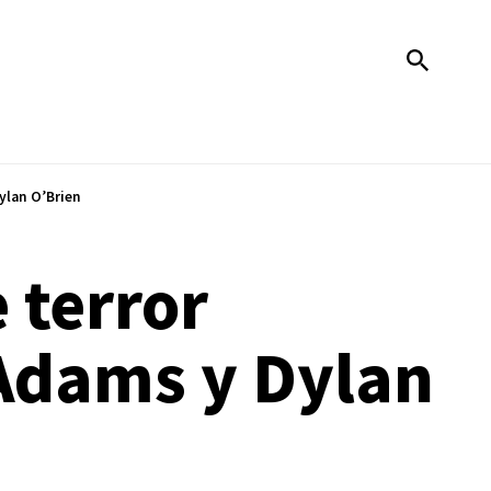
ylan O’Brien
 terror
Adams y Dylan