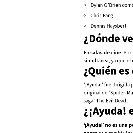
Dylan O’Brien com
Chris Pang
Dennis Haysbert
¿Dónde ver
En
salas de cine
. Por
simultánea, ya que el 
¿Quién es 
‘¡Ayuda!’ fue dirigida
original de ‘Spider-Ma
saga ‘The Evil Dead’.
¿¡Ayuda! e
‘¡Ayuda!’
no es una p
negro
que cambia los 