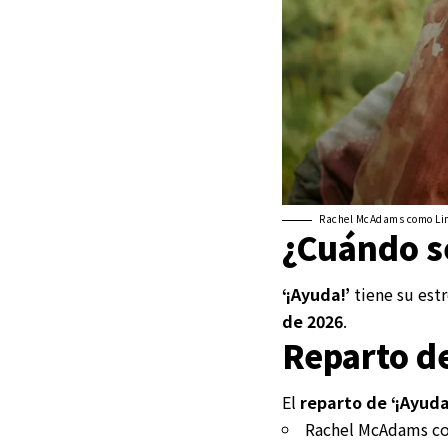
Rachel McAdams como Lind
¿Cuándo s
‘¡Ayuda!’
tiene su estr
de 2026
.
Reparto d
El
reparto de ‘¡Ayuda
Rachel McAdams co