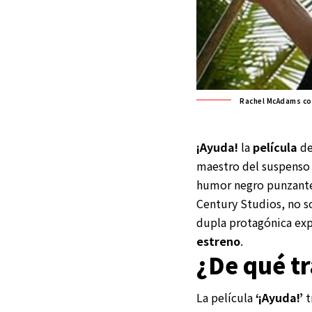
Rachel McAdams co
¡Ayuda!
la
película
d
maestro del suspenso 
humor negro punzante 
Century Studios, no so
dupla protagónica ex
estreno
.
¿De qué tr
La película
‘¡Ayuda!’
t