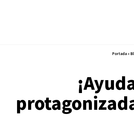
Portada
»
B
¡Ayuda
protagonizad