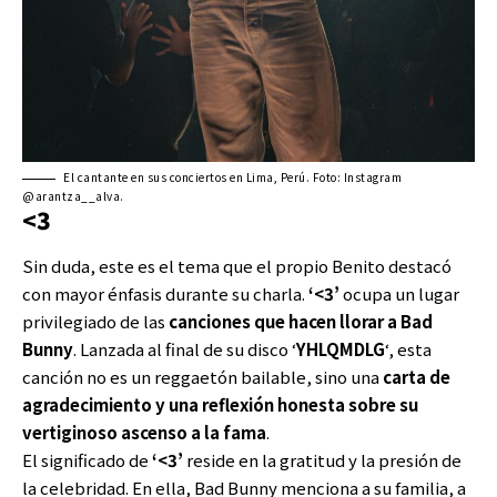
El cantante en sus conciertos en Lima, Perú. Foto: Instagram
@arantza__alva.
<3
Sin duda, este es el tema que el propio Benito destacó
con mayor énfasis durante su charla.
‘<3’
ocupa un lugar
privilegiado de las
canciones que hacen llorar a
Bad
Bunny
. Lanzada al final de su disco ‘
YHLQMDLG
‘, esta
canción no es un reggaetón bailable, sino una
carta de
agradecimiento y una reflexión honesta sobre su
vertiginoso ascenso a la fama
.
El significado de
‘<3’
reside en la gratitud y la presión de
la celebridad. En ella, Bad Bunny menciona a su familia, a