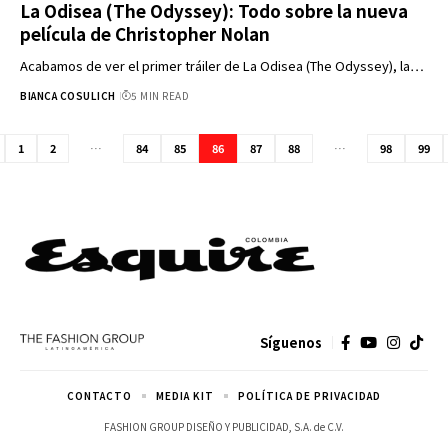
La Odisea (The Odyssey): Todo sobre la nueva
película de Christopher Nolan
Acabamos de ver el primer tráiler de La Odisea (The Odyssey), la…
BIANCA COSULICH
5 MIN READ
1
2
…
84
85
86
87
88
…
98
99
Síguenos
CONTACTO
MEDIA KIT
POLÍTICA DE PRIVACIDAD
FASHION GROUP DISEÑO Y PUBLICIDAD, S.A. de C.V.