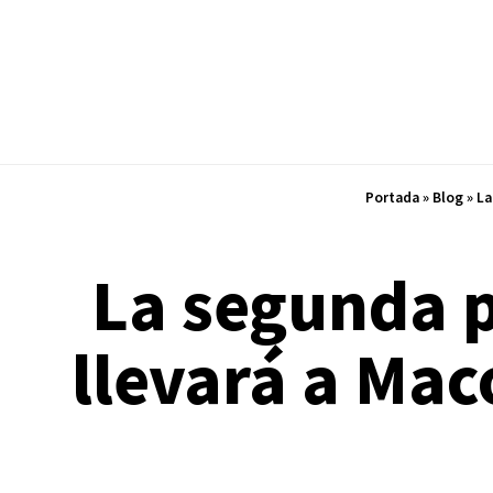
Portada
»
Blog
»
La
La segunda p
llevará a Ma