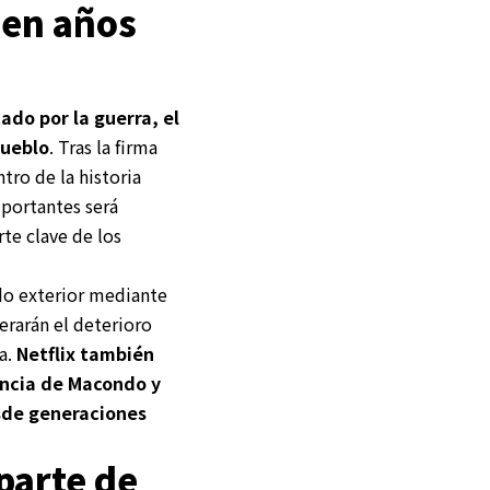
ien años
do por la guerra, el
pueblo
. Tras la firma
tro de la historia
mportantes será
te clave de los
do exterior mediante
erarán el deterioro
la.
Netflix también
ncia de Macondo y
esde generaciones
parte de