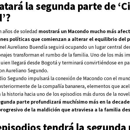
atará la segunda parte de ‘C
d’?
n años de soledad
mostrará un Macondo mucho más afecta
ones políticas que comienzan a alterar el equilibrio del 
onel Aureliano Buendía seguirá ocupando un lugar central den
najes transforman el rumbo de la familia. Uno de los más i
quien llegará desde Bogotá y terminará convirtiéndose en par
con Aureliano Segundo.
cadio Segundo impulsará la conexión de Macondo con el mun
 posteriormente de la compañía bananera, elementos que acel
 la historia hacia uno de los episodios más duros de la nove
egunda parte profundizará muchísimo más en la decade
rogresivo de la maldición que atraviesa a la familia d
pisodios tendrá la segunda 