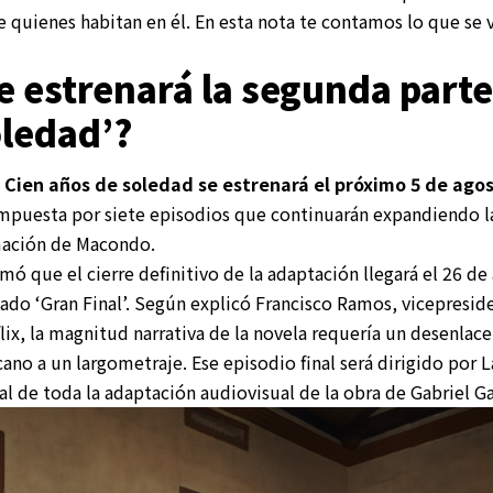
 quienes habitan en él. En esta nota te contamos lo que se v
 estrenará la segunda parte
oledad’?
Cien años de soledad se estrenará el próximo 5 de agos
mpuesta por siete episodios que continuarán expandiendo la 
mación de Macondo.
mó que el cierre definitivo de la adaptación llegará el 26 d
lado ‘Gran Final’. Según explicó Francisco Ramos, vicepresi
lix, la magnitud narrativa de la novela requería un desenla
ano a un largometraje. Ese episodio final será dirigido por 
l de toda la adaptación audiovisual de la obra de Gabriel G