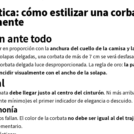
tica: cómo estilizar una corb
mente
n ante todo
r en proporción con la
anchura del cuello de la camisa y l
 solapas delgadas, una corbata de más de 7 cm se verá desfas
corbata delgada luce desproporcionada. La regla de oro:
la 
ncidir visualmente con el ancho de la solapa.
al
bata
debe llegar justo al centro del cinturón
. Ni más arrib
te mínimo)es el primer indicador de elegancia o descuido.
monía
 fallan. El color de la corbata
no debe ser igual al del traj
ementario.
cticos: