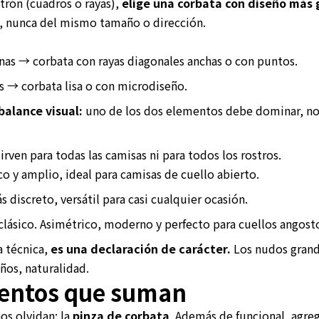
atrón (cuadros o rayas),
elige una corbata con diseño más 
, nunca del mismo tamaño o dirección.
inas → corbata con rayas diagonales anchas o con puntos.
 → corbata lisa o con microdiseño.
balance visual:
uno de los dos elementos debe dominar, no
rven para todas las camisas ni para todos los rostros.
o y amplio, ideal para camisas de cuello abierto.
 discreto, versátil para casi cualquier ocasión.
clásico. Asimétrico, moderno y perfecto para cuellos angost
a técnica,
es una declaración de carácter.
Los nudos grand
ños, naturalidad.
ntos que suman
os olvidan: la
pinza de corbata
. Además de funcional, agre