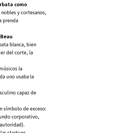
orbata como
s nobles y cortesanos,
a prenda
 Beau
bata blanca, bien
er del corte, la
 músicos la
ada uno usaba la
sculino capaz de
 un símbolo de exceso:
mundo corporativo,
 autoridad).
las startups