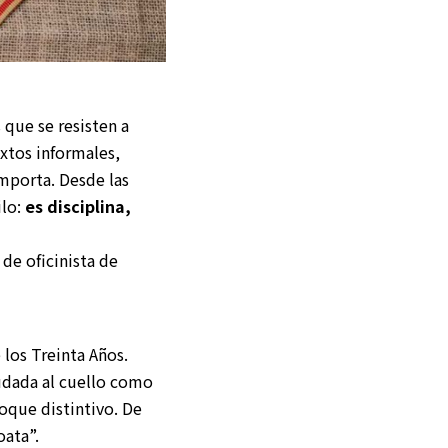
que se resisten a
xtos informales,
mporta. Desde las
ilo:
es disciplina,
de oficinista de
 los Treinta Años.
nudada al cuello como
toque distintivo. De
oata”.