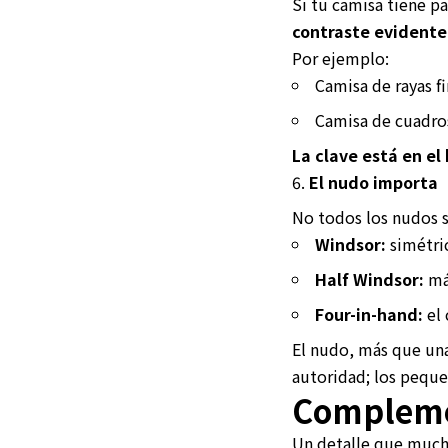
Si tu camisa tiene p
contraste evidente
Por ejemplo:
Camisa de rayas f
Camisa de cuadros
La clave está en el 
El nudo importa
No todos los nudos si
Windsor:
simétric
Half Windsor:
más
Four-in-hand:
el 
El nudo, más que un
autoridad; los peque
Compleme
Un detalle que much