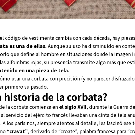
 código de vestimenta cambia con cada década, hay piezas 
ata es una de ellas.
Aunque su uso ha disminuido en conte
sorio que define al hombre en situaciones donde la imagen i
 las alfombras rojas, su presencia transmite algo más que est
ntenido en una pieza de tela.
ómo usar una corbata con precisión (y no parecer disfrazado 
er primero su pasado.
a historia de la corbata?
 de la corbata comienza en
el siglo XVII
, durante la Guerra de
al servicio del ejército francés llevaban una cinta de tela a
 A los parisinos, siempre atentos al detalle, les fascinó ese 
ino
“cravat”
, derivado de “croate”, palabra francesa para “cr