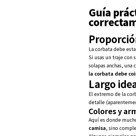
Guía prác
correcta
Proporció
La corbata debe esta
Si usas un traje con
solapas anchas, una 
la corbata debe coi
Largo ide
El extremo de la cor
detalle (aparentemen
Colores y ar
Aquí es donde muchos
camisa
, sino compl
Algunos ejemplos prá