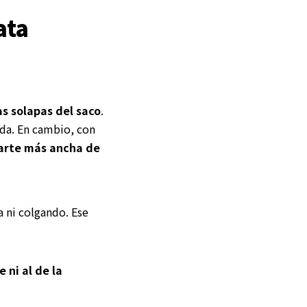
ata
as solapas del saco
.
ada. En cambio, con
parte más ancha de
a ni colgando. Ese
e ni al de la