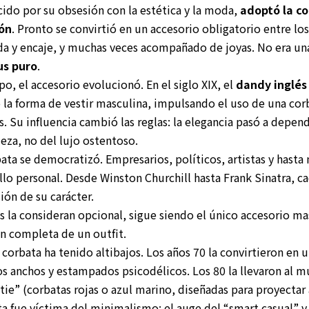
cido por su obsesión con la estética y la moda,
adoptó la c
ión
. Pronto se convirtió en un accesorio obligatorio entre lo
da y encaje, y muchas veces acompañado de joyas. No era un
us puro
.
o, el accesorio evolucionó. En el siglo XIX, el
dandy inglés
 la forma de vestir masculina, impulsando el uso de una cor
. Su influencia cambió las reglas: la elegancia pasó a depend
eza, no del lujo ostentoso.
rbata se democratizó. Empresarios, políticos, artistas y hasta
llo personal. Desde Winston Churchill hasta Frank Sinatra, c
ón de su carácter.
la consideran opcional, sigue siendo el único accesorio ma
n completa de un outfit.
 corbata ha tenido altibajos. Los años 70 la convirtieron en
os anchos y estampados psicodélicos. Los 80 la llevaron al 
tie” (corbatas rojas o azul marino, diseñadas para proyectar
ta fue víctima del minimalismo: el auge del “smart casual” y 