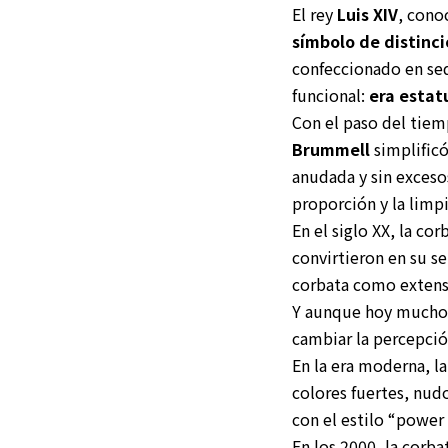
El rey
Luis XIV
, cono
símbolo de distinc
confeccionado en se
funcional:
era estat
Con el paso del tiemp
Brummell
simplificó
anudada y sin excesos
proporción y la limpi
En el siglo XX, la co
convirtieron en su se
corbata como extensi
Y aunque hoy muchos 
cambiar la percepció
En la era moderna, la
colores fuertes, nud
con el estilo “power 
En los 2000, la corba