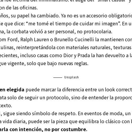
on de las oficinas.
años, su papel ha cambiado. Ya no es un accesorio obligatori
le que dice: “me tomé el tiempo de cuidar mi imagen”. En 
, la corbata volvió a ser personal, no protocolaria.
m Ford, Ralph Lauren o Brunello Cucinelli la mantienen co
ulinas, reinterpretándola con materiales naturales, texturas
recientes, incluso casas como Dior y Prada la han devuelto a l
e vigente, solo que bajo nuevas reglas.
Unsplash
ien elegida
puede marcar la diferencia entre un look correc
ta solo de seguir un protocolo, sino de entender la proporci
texto.
, sigue siendo símbolo de respeto. En eventos de moda, un 
la vida diaria, puede ser la pieza que equilibra lo clásico c
arla con intención, no por costumbre.