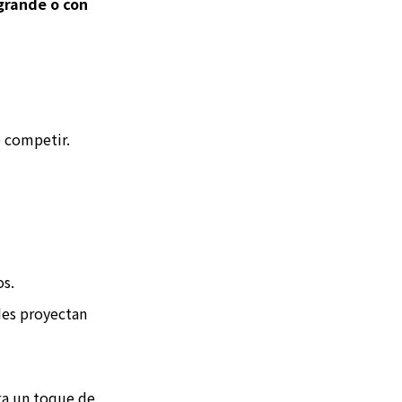
grande o con
 competir.
os.
es proyectan
ga un toque de