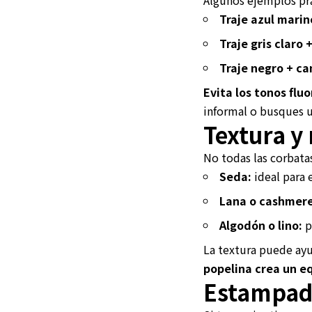
Traje azul marin
Traje gris claro 
Traje negro + ca
Evita los tonos fl
informal o busques 
Textura y
No todas las corbata
Seda:
ideal para 
Lana o cashmere
Algodón o lino:
p
La textura puede ayu
popelina crea un eq
Estampado