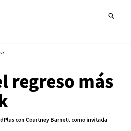
ock
el regreso más
k
MedPlus con Courtney Barnett como invitada