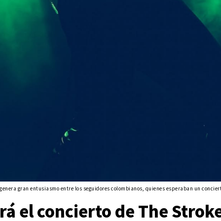
 genera gran entusiasmo entre los seguidores colombianos, quienes esperaban un conciert
á el concierto de The Strok