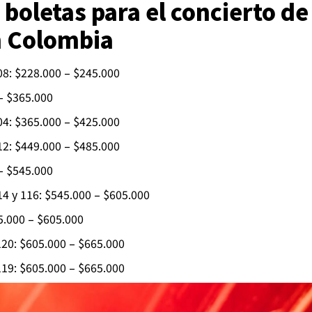
 boletas para el concierto d
n Colombia
8: $228.000 – $245.000
 – $365.000
4: $365.000 – $425.000
2: $449.000 – $485.000
 – $545.000
14 y 116: $545.000 – $605.000
5.000 – $605.000
120: $605.000 – $665.000
119: $605.000 – $665.000