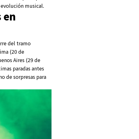
 evolución musical.
s en
erre del tramo
Lima (20 de
enos Aires (29 de
timas paradas antes
eno de sorpresas para