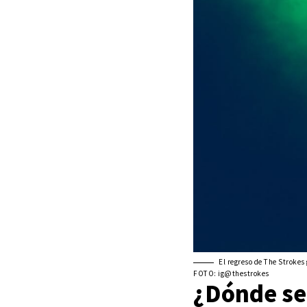
El regreso de The Strokes
FOTO: ig@thestrokes
¿Dónde ser