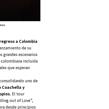
okes
 regreso a Colombia
lanzamiento de su
os grandes escenarios
d colombiana incluida
cales que esperan
, consolidando uno de
o Coachella y
opios.
El tour
lling out of Love”,
era desde principios