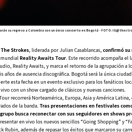
marán su regreso a Colombia con un único concierto en Bogotá - FOTO: IG@thestr
a
The Strokes
, liderada por Julian Casablancas,
confirmó su
a mundial
Reality Awaits Tour
. Este recorrido acompaña el 
io, Reality Awaits, y marca el retorno de la agrupación a l
eis años de ausencia discográfica. Bogotá será la única ciuda
vierte esta fecha en un evento exclusivo para los fanáticos lo
vivo con un show cargado de clásicos y nuevas canciones.
 Tour recorrerá Norteamérica, Europa, Asia y América Latina
rados de la banda.
Tras presentaciones en festivales com
 grupo busca reconectar con sus seguidores en shows pr
resentar en vivo los nuevos sencillos “Going Shopping” y “Fa
ck Rubin, además de repasar los éxitos que marcaron su carr