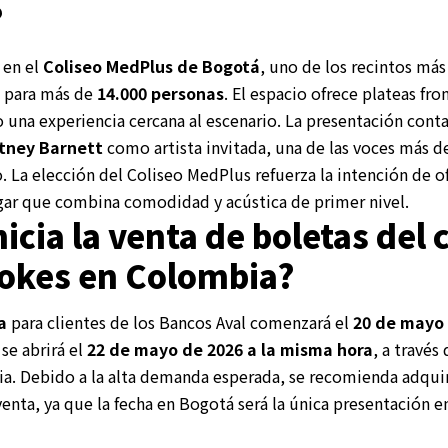
?
 en el
Coliseo MedPlus de Bogotá
, uno de los recintos más
d para más de
14.000 personas
. El espacio ofrece plateas fro
o una experiencia cercana al escenario. La presentación cont
tney Barnett
como artista invitada, una de las voces más d
o. La elección del Coliseo MedPlus refuerza la intención de 
gar que combina comodidad y acústica de primer nivel.
icia la venta de boletas del 
rokes en Colombia?
a
para clientes de los Bancos Aval comenzará el
20 de mayo 
se abrirá el
22 de mayo de 2026 a la misma hora
, a través
. Debido a la alta demanda esperada, se recomienda adquirir
enta, ya que la fecha en Bogotá será la única presentación en