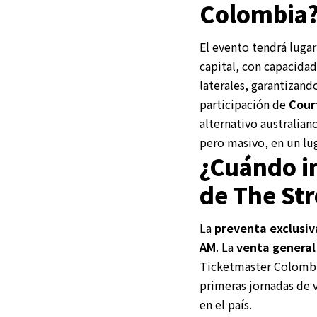
Colombia
El evento tendrá lugar
capital, con capacida
laterales, garantizand
participación de
Cour
alternativo australian
pero masivo, en un lu
¿Cuándo in
de The St
La
preventa exclusiv
AM
. La
venta general
Ticketmaster Colombia
primeras jornadas de v
en el país.