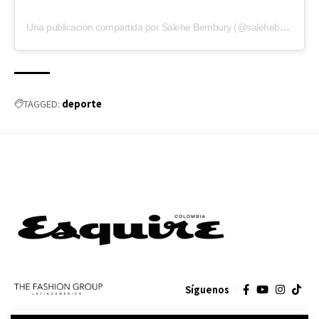
Una publicación compartida por Salehe Bembury (@salehebembury)
deporte
TAGGED:
Síguenos