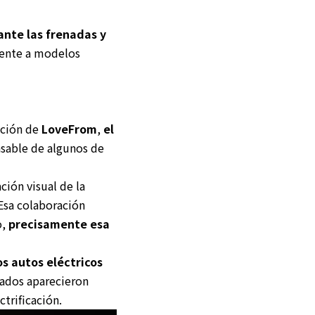
ante las frenadas y
rente a modelos
ación de
LoveFrom
,
el
sable de algunos de
ción visual de la
Esa colaboración
o,
precisamente esa
os autos eléctricos
zados aparecieron
trificación.