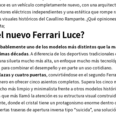
uce es un vehículo completamente nuevo, con una arquitect
tores eléctricos independientes y una estética que rompe 
 visuales históricos del Cavallino Rampante. ¿Qué opinion
ta;
l nuevo Ferrari Luce?
robablemente uno de los modelos más distintos que la m
ltimas décadas
. A diferencia de los deportivos tradicionales
una silueta mucho más alta, un enfoque mucho más tecnoló
 para combinar el desempeño y en parte un uso cotidiano.
plazas y cuatro puertas
, convirtiéndose en el segundo Ferra
mero en ofrecer cinco asientos completos. Supera los cinco 
cho más limpio y minimalista frente a otros modelos histór
 que más llamó la atención es su estructura visual construi
nte, donde el cristal tiene un protagonismo enorme dentro de
tas traseras de apertura inversa tipo “suicida”, una soluci