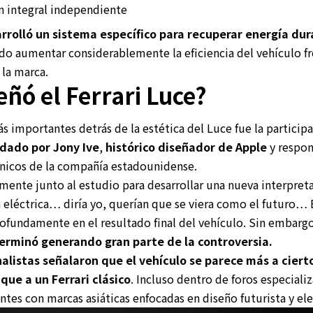
n integral independiente
rrolló un sistema específico para recuperar energía dur
do aumentar considerablemente la eficiencia del vehículo f
 la marca.
eñó el Ferrari Luce?
s importantes detrás de la estética del Luce fue la particip
ndado por Jony Ive
,
histórico diseñador de Apple
y respon
ónicos de la compañía estadounidense.
amente junto al estudio para desarrollar una nueva interpreta
a eléctrica… diría yo, querían que se viera como el futuro… 
ofundamente en el resultado final del vehículo. Sin embarg
erminó generando gran parte de la controversia.
alistas señalaron que el vehículo se parece más a ciert
que a un Ferrari clásico
. Incluso dentro de foros especiali
es con marcas asiáticas enfocadas en diseño futurista y elec