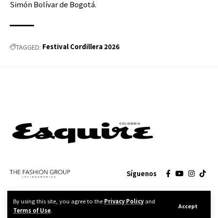
Simón Bolívar de Bogotá.
Festival Cordillera 2026
TAGGED:
Síguenos
CONTACTO
MEDIA KIT
POLÍTICA DE PRIVACIDAD
By using this site, you agree to the
Privacy Policy
and
Accept
Terms of Use
.
FASHION GROUP DISEÑO Y PUBLICIDAD, S.A. de C.V.