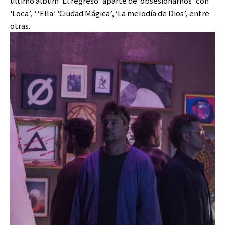
último álbum ‘El regreso’ aparte de ‘obsesionarnos’ con
‘Loca’, ‘ ‘Ella’ ‘Ciudad Mágica’, ‘La melodía de Dios’, entre
otras.