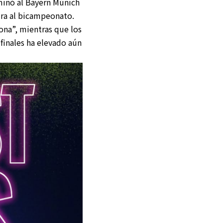
minó al Bayern Múnich
ura al bicampeonato.
ona”, mientras que los
finales ha elevado aún