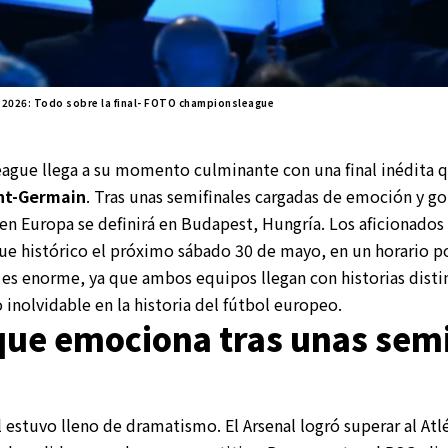
2026: Todo sobre la final- FOTO championsleague
gue llega a su momento culminante con una final inédita qu
int-Germain
. Tras unas semifinales cargadas de emoción y go
 en Europa se definirá en Budapest, Hungría. Los aficionado
que histórico el próximo sábado 30 de mayo, en un horario po
 es enorme, ya que ambos equipos llegan con historias disti
o inolvidable en la historia del fútbol europeo.
que emociona tras unas semi
al estuvo lleno de dramatismo. El Arsenal logró superar al At