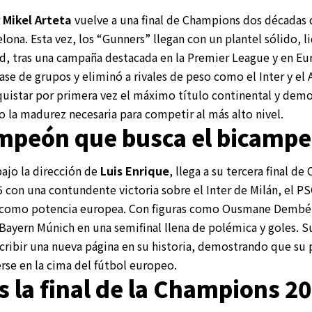
r
Mikel Arteta
vuelve a una final de Champions dos décadas 
elona. Esta vez, los “Gunners” llegan con un plantel sólido,
d, tras una campaña destacada en la Premier League y en Eur
fase de grupos y eliminó a rivales de peso como el Inter y el
nquistar por primera vez el máximo título continental y dem
 la madurez necesaria para competir al más alto nivel.
ampeón que busca el bicamp
bajo la dirección de
Luis Enrique
, llega a su tercera final d
 con una contundente victoria sobre el Inter de Milán, el PS
e como potencia europea. Con figuras como Ousmane Dembél
l Bayern Múnich en una semifinal llena de polémica y goles. S
scribir una nueva página en su historia, demostrando que su p
se en la cima del fútbol europeo.
 la final de la Champions 2