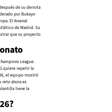
después de su derrota
 liderado por Bukayo
opa. El Arsenal
 Atlético de Madrid. Su
ostrar que su proyecto
eonato
e Champions League.
G quiere repetir la
é, el equipo mostró
u reto ahora es
lantilla tiene la
026?