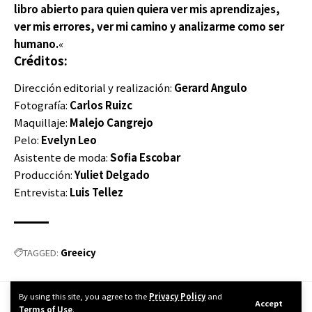
libro abierto para quien quiera ver mis aprendizajes,
ver mis errores, ver mi camino y analizarme como ser
humano.
«
Créditos:
Dirección editorial y realización:
Gerard Angulo
Fotografía:
Carlos Ruizc
Maquillaje:
Malejo Cangrejo
Pelo:
Evelyn Leo
Asistente de moda:
Sofia Escobar
Producción:
Yuliet Delgado
Entrevista:
Luis Tellez
Greeicy
TAGGED:
By using this site, you agree to the
Privacy Policy
and
Accept
Terms of Use
.