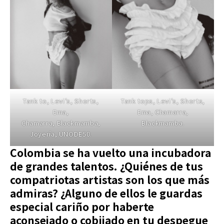
Tank to, Levi’s, Shorts,
Tank tops, Levi’s, Shorts,
Ema,
Ema, Chamarra,
Chamarra, Blackmamba,
Blackmamba.
Joyería, UNODE50.
Colombia se ha vuelto una incubadora
de grandes talentos. ¿Quiénes de tus
compatriotas artistas son los que más
admiras? ¿Alguno de ellos le guardas
especial cariño por haberte
aconsejado o cobijado en tu despegue