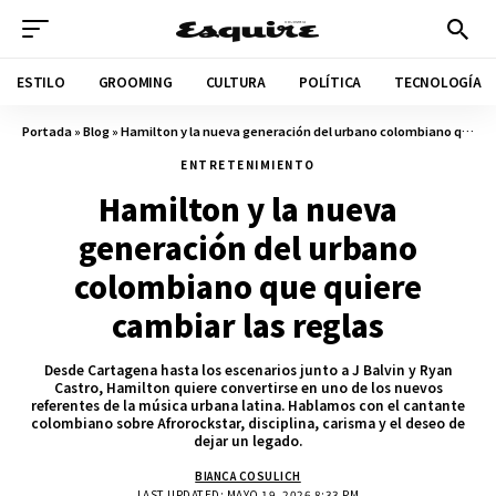
ESTILO
GROOMING
CULTURA
POLÍTICA
TECNOLOGÍA
Portada
»
Blog
»
Hamilton y la nueva generación del urbano colombiano que quiere cambiar las reglas
ENTRETENIMIENTO
Hamilton y la nueva
generación del urbano
colombiano que quiere
cambiar las reglas
Desde Cartagena hasta los escenarios junto a J Balvin y Ryan
Castro, Hamilton quiere convertirse en uno de los nuevos
referentes de la música urbana latina. Hablamos con el cantante
colombiano sobre Afrorockstar, disciplina, carisma y el deseo de
dejar un legado.
BIANCA COSULICH
LAST UPDATED: MAYO 19, 2026 8:33 PM