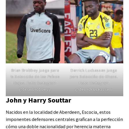
Brian Brobbey juega para
Derrick Luckassen juega
la Selección de los Países
para Selección de Ghana.
Bajos. Foto: Instagram
Foto: Instagram
@brianbrobbeyy.
@derrickluckassen.
John y Harry Souttar
Nacidos en la localidad de Aberdeen, Escocia, estos
imponentes defensores centrales grafican a la perfección
cómo una doble nacionalidad por herencia materna