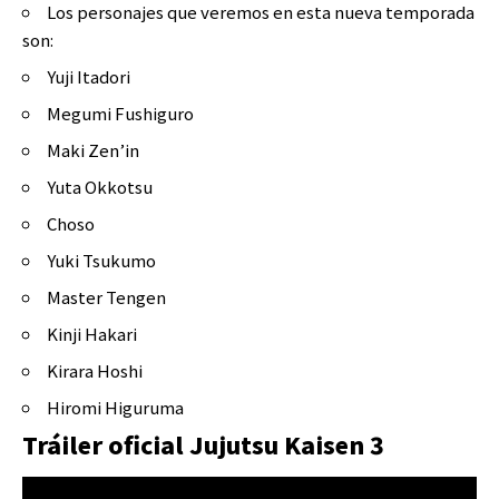
Los personajes que veremos en esta nueva temporada
son:
Yuji Itadori
Megumi Fushiguro
Maki Zen’in
Yuta Okkotsu
Choso
Yuki Tsukumo
Master Tengen
Kinji Hakari
Kirara Hoshi
Hiromi Higuruma
Tráiler oficial Jujutsu Kaisen 3