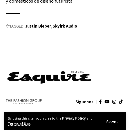
y domésticos de diseño futurista.
Justin Bieber
Skylrk Audio
TAGGED:
Síguenos
CONTACTO
MEDIA KIT
POLÍTICA DE PRIVACIDAD
By using this site, you agree to the
Privacy Policy
and
Accept
Terms of Use
.
FASHION GROUP DISEÑO Y PUBLICIDAD, S.A. de C.V.