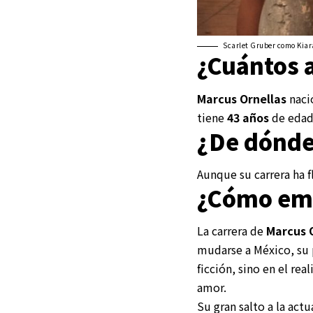
Scarlet Gruber como Kiar
¿Cuántos 
Marcus Ornellas
nació
tiene
43 años
de edad
¿De dónde
Aunque su carrera ha 
¿Cómo emp
La carrera de
Marcus O
mudarse a México, su 
ficción, sino en el re
amor.
Su gran salto a la act