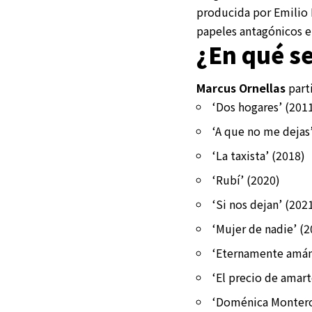
producida por Emilio 
papeles antagónicos e
¿En qué se
Marcus Ornellas
parti
‘Dos hogares’ (201
‘A que no me dejas
‘La taxista’ (2018)
‘Rubí’ (2020)
‘Si nos dejan’ (202
‘Mujer de nadie’ (2
‘Eternamente amán
‘El precio de amart
‘Doménica Montero