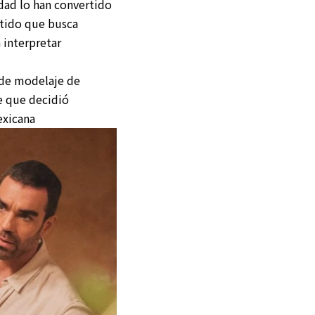
idad lo han convertido
etido que busca
 interpretar
a de modelaje de
e que decidió
exicana