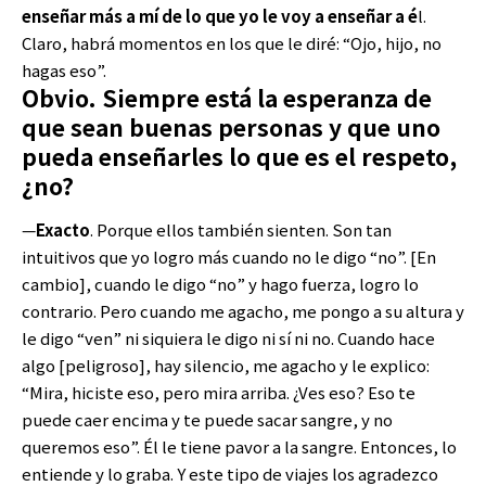
enseñar más a mí de lo que yo le voy a enseñar a é
l.
Claro, habrá momentos en los que le diré: “Ojo, hijo, no
hagas eso”.
Obvio. Siempre está la esperanza de
que sean buenas personas y que uno
pueda enseñarles lo que es el respeto,
¿no?
—
Exacto
. Porque ellos también sienten. Son tan
intuitivos que yo logro más cuando no le digo “no”. [En
cambio], cuando le digo “no” y hago fuerza, logro lo
contrario. Pero cuando me agacho, me pongo a su altura y
le digo “ven” ni siquiera le digo ni sí ni no. Cuando hace
algo [peligroso], hay silencio, me agacho y le explico:
“Mira, hiciste eso, pero mira arriba. ¿Ves eso? Eso te
puede caer encima y te puede sacar sangre, y no
queremos eso”. Él le tiene pavor a la sangre. Entonces, lo
entiende y lo graba. Y este tipo de viajes los agradezco