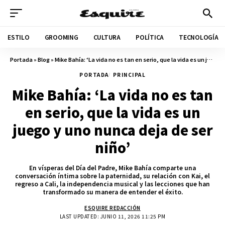
ESTILO
GROOMING
CULTURA
POLÍTICA
TECNOLOGÍA
Portada
»
Blog
»
Mike Bahía: ‘La vida no es tan en serio, que la vida es un juego y uno nunca deja de ser niño’
PORTADA
PRINCIPAL
Mike Bahía: ‘La vida no es tan
en serio, que la vida es un
juego y uno nunca deja de ser
niño’
En vísperas del Día del Padre, Mike Bahía comparte una
conversación íntima sobre la paternidad, su relación con Kai, el
regreso a Cali, la independencia musical y las lecciones que han
transformado su manera de entender el éxito.
ESQUIRE REDACCIÓN
LAST UPDATED: JUNIO 11, 2026 11:25 PM