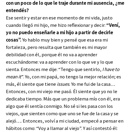
con un poco de lo que le traje durante mi ausencia, ¿me
entendés?
Ese sentir y estar en ese momento de mi vida, justo
cuando llegó mi hijo, me hizo reflexionar y decir:
“Vení,
yo no puedo enseñarle a mi hijo a partir de decirle
cosas”.
Yo hablo muy bien y pensé que esa era mi
fortaleza, pero resulta que también es mi mayor
debilidad con él, porque él no va a aprender
escuchándome: va a aprender con lo que ve y lo que
sienta. Entonces me dije: “Tengo que sentirlo,
I have to
mean it
”. Yo, con mi papá, no tengo la mejor relación; es
más, él siente que tiene
issues
. Yo me fui de la casa…
Entonces, con mi viejo me pasó. Él siente que yo no le
dedicaba tiempo. Más que un problema mío con él, era
algo que él sentía conmigo. No sé si les pasa con los
viejos, que sienten como que uno se fue de la casa y se
alejó…. Entonces, volví a mi ciudad, empecé a pensar en
hábitos como: “Voy a llamar al viejo”. Y así contestó él: