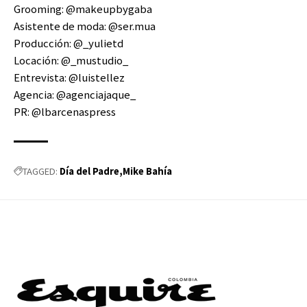
Grooming:
@makeupbygaba
Asistente de moda:
@ser.mua
Producción:
@_yulietd
Locación:
@_mustudio_
Entrevista:
@luistellez
Agencia:
@agenciajaque_
PR:
@lbarcenaspress
Día del Padre
Mike Bahía
TAGGED: