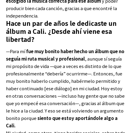
escogido la música correcta para ese álbum
y poder
producir bien cada canción, gracias a que encontré la
independencia.
Hace un par de años le dedicaste un
álbum a Cali. ¿Desde ahí viene esa
libertad?
—Para mí
fue muy bonito haber hecho un álbum que no
seguía mi ruta musical y profesional
, aunque sí seguía
mi propósito de vida —que a veces es distinto de lo que
profesionalmente “debería” ocurrirme—. Entonces, fue
muy bonito haberlo cumplido, habérmelo permitido y
haber continuado [ese diálogo] en mi ciudad. Hoy estoy
en otras conversaciones —incluso hay gente que no sabe
que yo empecé esa conversación—, gracias al álbum que
le hice a la ciudad. Y eso se está volviendo un argumento
bonito porque
siento que estoy aportándole algo a
Cali.
Mi ciudad, como otras, tiene heridas sociales, sobre todo