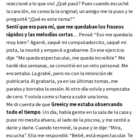
reaccioné a lo que viví. ¿Qué pasó? Pues cuando escuché
la canción, no conocía la original; un amigo me la puso y le
pregunté “¿Qué es este tema?”.
Sentí que era para mí, que me quedaban los fraseos
rápidos y las melodías cortas
… Pensé: “Eso me quedaría
muy bien”. Agarré, saqué mi computadorcito, saqué mi
pista, la monté y empecé a grabarme. En ese ejercicio
dije: “Me queda espectacular, me queda increíble”. Me
tardé dos semanas, se convirtió en un reto personal. Me
encantaba. La grabé, pero no con la intención de
publicarla. Al grabarla, ya en las últimas tomas, me
paraba y borraba la sesión. Al otro día volvía y empezaba
de cero. Y volvía como si fuera a subir una loma.
Me di cuenta de que
Greeicy me estaba observando
todo el tiempo
. Un día, había gente en la sala de la casa y
puse mi mesita afuera, al lado de la piscina, y me senté a
darle y darle. Cuando terminé, la puse y le dije: “Mira,
escucha”. Ella me respondió: “Bebé, está espectacular. Te