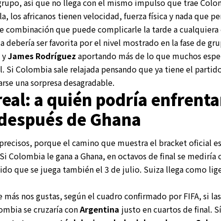
grupo, así que no llega con el mismo impulso que trae Colom
lla, los africanos tienen velocidad, fuerza física y nada que p
e combinación que puede complicarle la tarde a cualquiera 
 debería ser favorita por el nivel mostrado en la fase de gr
 y
James Rodríguez
aportando más de lo que muchos esper
l. Si Colombia sale relajada pensando que ya tiene el parti
rse una sorpresa desagradable.
real: a quién podría enfrenta
después de Ghana
precisos, porque el camino que muestra el bracket oficial es
Si Colombia le gana a Ghana, en octavos de final se mediría 
tido que se juega también el 3 de julio. Suiza llega como lig
e más nos gustas, según el cuadro confirmado por FIFA, si las
ombia se cruzaría con
Argentina
justo en cuartos de final. S