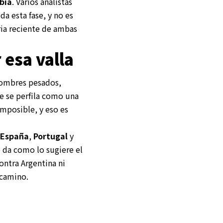
bia
. Varios analistas
a esta fase, y no es
ria reciente de ambas
 esa valla
 nombres pesados,
ue se perfila como una
imposible, y eso es
España
,
Portugal
y
e da como lo sugiere el
ontra Argentina ni
 camino.