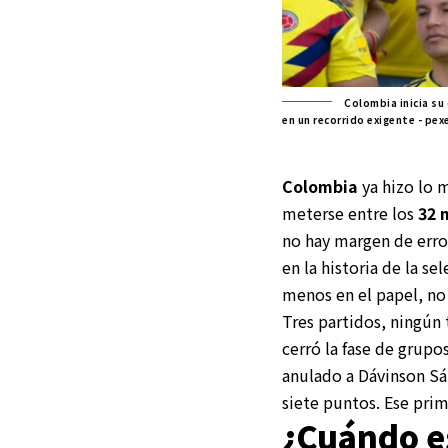
Colombia inicia su 
en un recorrido exigente - pex
Colom
b
ia
ya hizo lo 
meterse entre los
32 
no hay margen de error
en la historia de la s
menos en el papel, no 
Tres partidos, ningún
cerró la fase de grup
anulado a Dávinson Sá
siete puntos. Ese prim
¿Cuándo es