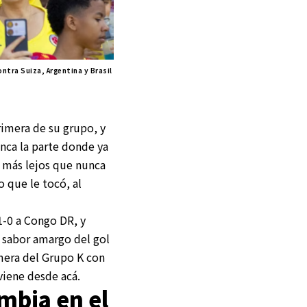
ntra Suiza, Argentina y Brasil
primera de su grupo, y
ranca la parte donde ya
r más lejos que nunca
o que le tocó, al
1-0 a Congo DR, y
l sabor amargo del gol
mera del Grupo K con
viene desde acá.
mbia en el