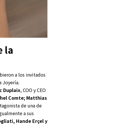
 la
ibieron a los invitados
a Joyería.
c Duplaix
, COO y CEO
hel Comte; Matthias
otagonista de una de
Igualmente a sus
gliati, Hande Erçel y