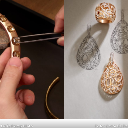
rtesía Pompellato
Foto: Cortesía P