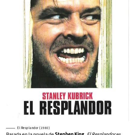
El Resplandor (1980)
Basada en la novela de
Stephen King
,
El Resplandor
es