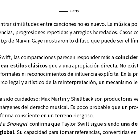
Getty
trar similitudes entre canciones no es nuevo. La música po
rencias, progresiones repetidas y arreglos heredados. Casos
t Up
de Marvin Gaye mostraron lo difuso que puede ser el lími
 Swift, las comparaciones parecen responder más a
coincide
ear estilos clásicos
que a una apropiación directa. No exist
ormales ni reconocimientos de influencia explícita. En la pr
rco legal y artístico de la reinterpretación, un mecanismo le
 sido cuidadoso: Max Martin y Shellback son productores v
márgenes del derecho musical. Es poco probable que un pro
forma consciente en un terreno riesgoso.
f a Showgirl
confirma que Taylor Swift sigue siendo
una de
global
. Su capacidad para tomar referencias, convertirlas en