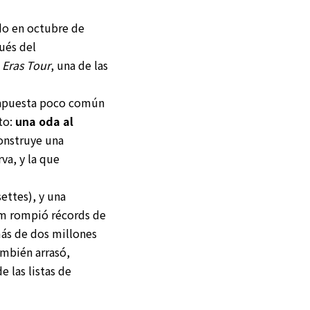
do en octubre de
ués del
 Eras Tour
, una de las
 apuesta poco común
to:
una oda al
construye una
va, y la que
ettes), y una
um rompió récords de
ás de dos millones
ambién arrasó,
 las listas de