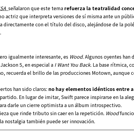
USA
señalaron que este tema
refuerza la teatralidad conc
omo actriz que interpreta versiones de sí misma ante un públ
a directamente con el título del disco, alejándose de la po
.
ro igualmente interesante, es
Wood
. Algunos oyentes han 
s Jackson 5, en especial a
I Want You Back
. La base rítmica, 
no, recuerda el brillo de las producciones Motown, aunque c
ertos han sido claros:
no hay elementos idénticos entre 
artido. En lugar de imitar, Swift parece inspirarse en la alegr
ara darle un cierre optimista a un álbum introspectivo.
ieza que rinde tributo sin caer en la repetición.
Wood
funci
la nostalgia también puede ser innovación.