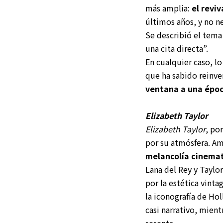
más amplia:
el reviv
últimos años, y no n
Se describió el tema
una cita directa”.
En cualquier caso, lo
que ha sabido reinv
ventana a una époc
Elizabeth Taylor
Elizabeth Taylor
, po
por su atmósfera. A
melancolía cinemat
Lana del Rey y Taylo
por la estética vintag
la iconografía de Ho
casi narrativo, mient