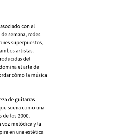
asociado con el
n de semana, redes
iones superpuestos,
ambos artistas.
producidas del
domina el arte de
ecordar cómo la música
ieza de guitarras
o que suena como una
s de los 2000.
a voz melódica y la
pira en una estética