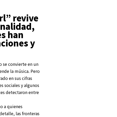
rl” revive
inalidad,
es han
nciones y
o se convierte en un
ende la música. Pero
rado en sus cifras
es sociales y algunos
tes detectaron entre
to a quienes
talle, las fronteras