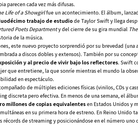
ia parecen cada vez más difusas.
e Life of a Showgirl
fue un acontecimiento. El álbum, lanza
uodécimo trabajo de estudio
de Taylor Swift y llega desp
rtured Poets Department
y del cierre de su gira mundial
The
storia de la música.
ones, este nuevo proyecto sorprendió por su brevedad (una
umbrada a discos dobles y extensos). También por su concep
posición y al precio de vivir bajo los reflectores
. Swift 
jer que entretiene, la que sonríe mientras el mundo la obser
abilidad en espectáculo.
compañado de múltiples ediciones físicas (vinilos, CDs y cass
ing discreta pero efectiva. En menos de una semana, el álb
ro millones de copias equivalentes
en Estados Unidos y m
multáneas en su primera hora de estreno. En Reino Unido t
 récords de streaming y posicionándose en el número uno de