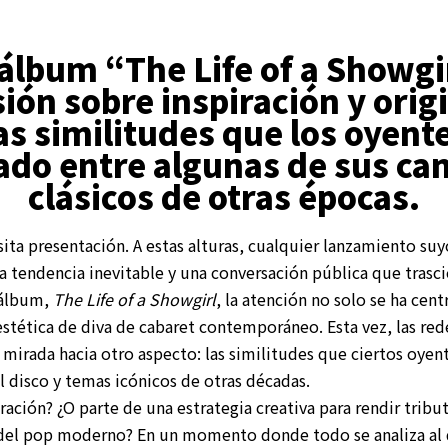
álbum “The Life of a Showgi
sión sobre inspiración y orig
las similitudes que los oyent
do entre algunas de sus ca
clásicos de otras épocas.
sita presentación. A estas alturas, cualquier lanzamiento suy
 tendencia inevitable y una conversación pública que trasci
 álbum,
The Life of a Showgirl
, la atención no solo se ha cent
estética de diva de cabaret contemporáneo. Esta vez, las red
 mirada hacia otro aspecto: las similitudes que ciertos oyen
l disco y temas icónicos de otras décadas.
ración? ¿O parte de una estrategia creativa para rendir tribu
el pop moderno? En un momento donde todo se analiza al de