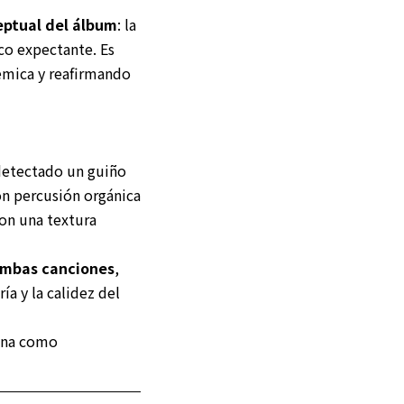
eptual del álbum
: la
ico expectante. Es
lémica y reafirmando
detectado un guiño
con percusión orgánica
on una textura
ambas canciones
,
ía y la calidez del
ona como