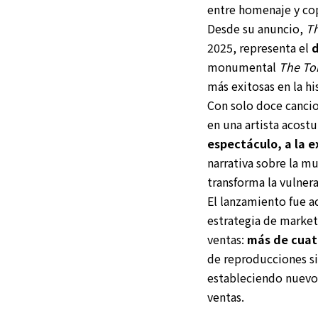
entre homenaje y cop
Desde su anuncio,
Th
2025, representa el
d
monumental
The To
más exitosas en la hi
Con solo doce canci
en una artista acost
espectáculo, a la ex
narrativa sobre la mu
transforma la vulner
El lanzamiento fue a
estrategia de market
ventas:
más de cuat
de reproducciones si
estableciendo nuevos
ventas.