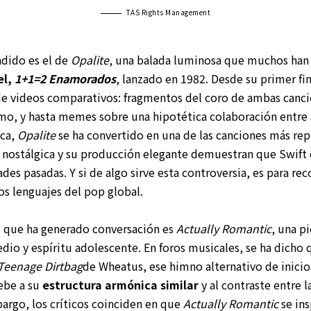
TAS Rights Management
ndido es el de
Opalite
, una balada luminosa que muchos han 
el,
1+1=2 Enamorados
, lanzado en 1982. Desde su primer fi
 de videos comparativos: fragmentos del coro de ambas canc
itmo, y hasta memes sobre una hipotética colaboración entre 
ica,
Opalite
se ha convertido en una de las canciones más re
 nostálgica y su producción elegante demuestran que Swift 
ades pasadas. Y si de algo sirve esta controversia, es para r
os lenguajes del pop global.
s que ha generado conversación es
Actually Romantic
, una p
dio y espíritu adolescente. En foros musicales, se ha dich
Teenage Dirtbag
de Wheatus, ese himno alternativo de inicio
ebe a su
estructura armónica similar
y al contraste entre l
argo, los críticos coinciden en que
Actually Romantic
se ins