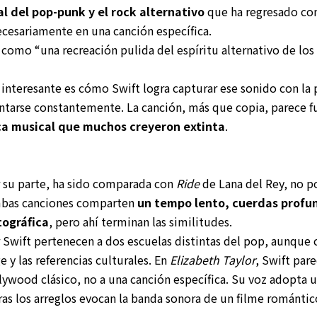
al del pop-punk y el rock alternativo
que ha regresado con
ecesariamente en una canción específica.
 como “una recreación pulida del espíritu alternativo de lo
 interesante es cómo Swift logra capturar ese sonido con la 
entarse constantemente. La canción, más que copia, parece
a musical que muchos creyeron extinta
.
r su parte, ha sido comparada con
Ride
de Lana del Rey, no p
mbas canciones comparten
un tempo lento, cuerdas profun
ográfica
, pero ahí terminan las similitudes.
r Swift pertenecen a dos escuelas distintas del pop, aunque
e y las referencias culturales. En
Elizabeth Taylor
, Swift par
llywood clásico, no a una canción específica. Su voz adopta u
ras los arreglos evocan la banda sonora de un filme romántic