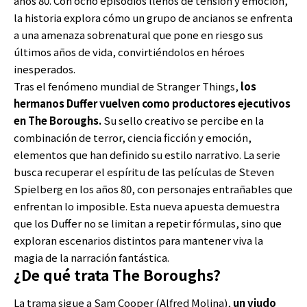
años 80. Con ocho episodios llenos de tensión y emoción,
la historia explora cómo un grupo de ancianos se enfrenta
a una amenaza sobrenatural que pone en riesgo sus
últimos años de vida, convirtiéndolos en héroes
inesperados.
Tras el fenómeno mundial de Stranger Things,
los
hermanos Duff
e
r
vuelven como productores ejecutivos
en The Boroughs.
Su sello creativo se percibe en la
combinación de terror, ciencia ficción y emoción,
elementos que han definido su estilo narrativo. La serie
busca recuperar el espíritu de las películas de Steven
Spielberg en los años 80, con personajes entrañables que
enfrentan lo imposible. Esta nueva apuesta demuestra
que los Duffer no se limitan a repetir fórmulas, sino que
exploran escenarios distintos para mantener viva la
magia de la narración fantástica.
¿De qué trata The Boroughs?
La trama sigue a Sam Cooper (Alfred Molina),
un viudo