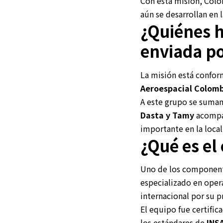
Con esta misión, Colo
aún se desarrollan en 
¿Quiénes h
enviada p
La misión está confor
Aeroespacial Colombi
A este grupo se suman
Dasta y Tamy
acompañ
importante en la local
¿Qué es el
Uno de los componente
especializado en ope
internacional por su 
El equipo fue certifi
los estándares de
INS