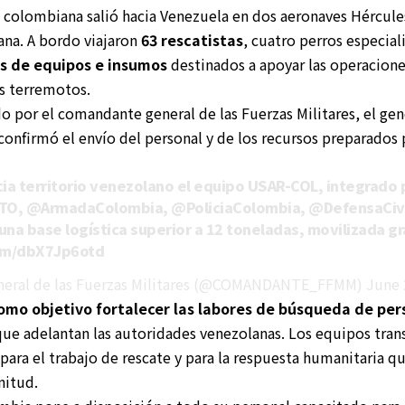
 colombiana salió hacia Venezuela en dos aeronaves Hércule
na. A bordo viajaron
63 rescatistas
, cuatro perros especia
s de equipos e insumos
destinados a apoyar las operacione
os terremotos.
do por el comandante general de las Fuerzas Militares, el ge
onfirmó el envío del personal y de los recursos preparados 
cia territorio venezolano el equipo USAR-COL, integrado 
TO
,
@ArmadaColombia
,
@PoliciaColombia
,
@DefensaCiv
una base logística superior a 12 toneladas, movilizada gr
com/dbX7Jp6otd
eral de las Fuerzas Militares (@COMANDANTE_FFMM)
June 
como objetivo fortalecer las labores de búsqueda de pe
 que adelantan las autoridades venezolanas. Los equipos tra
ara el trabajo de rescate y para la respuesta humanitaria q
nitud.