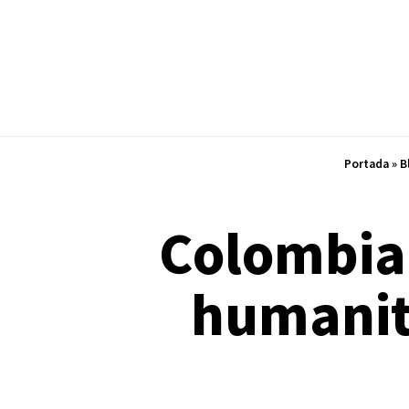
Portada
»
B
Colombia 
humanita