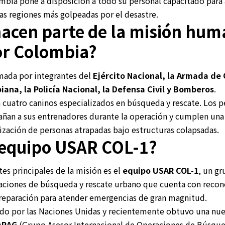
mbia pone a disposición a todo su personal capacitado para 
las regiones más golpeadas por el desastre.
acen parte de la misión hum
or Colombia?
mada por integrantes del
Ejército Nacional, la Armada de 
ana, la Policía Nacional, la Defensa Civil y Bomberos
.
 cuatro caninos especializados en búsqueda y rescate. Los 
an a sus entrenadores durante la operación y cumplen una
ización de personas atrapadas bajo estructuras colapsadas.
 equipo USAR COL-1?
s principales de la misión es el
equipo USAR COL-1
, un g
raciones de búsqueda y rescate urbano que cuenta con reco
preparación para atender emergencias de gran magnitud.
cado por las Naciones Unidas y recientemente obtuvo una nuev
ARAG
(Grupo Asesor Internacional de Operaciones de Búsque