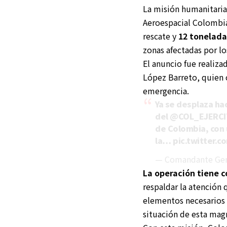
La misión humanitaria
Aeroespacial Colombia
rescate y
12 tonelada
zonas afectadas por l
El anuncio fue realiza
López Barreto, quien c
emergencia.
Ya se desplaza ha
del
@COL_EJERCI
de Colombia, con 
la…
pic.twitter.
— Comandante Gen
La operación tiene 
respaldar la atención
elementos necesarios p
situación de esta mag