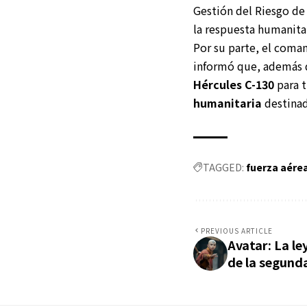
Gestión del Riesgo de
la respuesta humanitar
Por su parte, el coman
informó que, además d
Hércules C-130
para t
humanitaria
destinad
TAGGED:
fuerza aére
PREVIOUS ARTICLE
Avatar: La le
de la segund