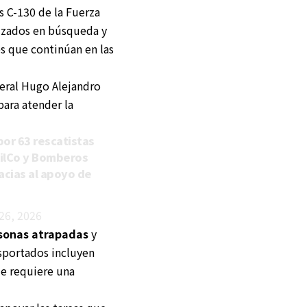
s C-130 de la Fuerza
lizados en búsqueda y
s que continúan en las
neral Hugo Alejandro
para atender la
por 63 rescatistas
ilCo
y Bomberos
acias al apoyo de
26, 2026
rsonas atrapadas
y
nsportados incluyen
ue requiere una