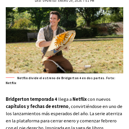
LAST UPDATED: ENERO 29, 2026 7:51 PM
Netflix divide el estreno de Bridgerton 4 en dos partes. Foto:
Netflix
Bridgerton
temporada 4
llega a
Netflix
con nuevos
capítulos y fechas de estreno
, convirtiéndose en uno de
los lanzamientos más esperados del año. La serie aterriza
en la plataforma para cerrar enero y comenzar febrero
con el pie derecho. Inspirada en la saga de libros