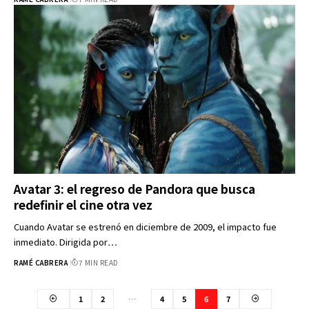
Avatar 3: el regreso de Pandora que busca
redefinir el cine otra vez
Cuando Avatar se estrenó en diciembre de 2009, el impacto fue
inmediato. Dirigida por…
RAMÉ CABRERA
7 MIN READ
1
2
…
4
5
6
7