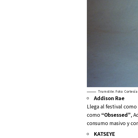
Trurnstile. Foto: Cortesía
Addison Rae
Llega al festival como
como
“Obsessed”
, A
consumo masivo y con 
KATSEYE