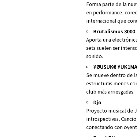
Forma parte de la nue
en performance, coreo
internacional que cone
Brutalismus 3000
Aporta una electrónica
sets suelen ser intens
sonido.
¥ØU$UK€ ¥UK1M
Se mueve dentro de la
estructuras menos con
club más arriesgadas.
Djo
Proyecto musical de J
introspectivas. Canc
conectando con oyente