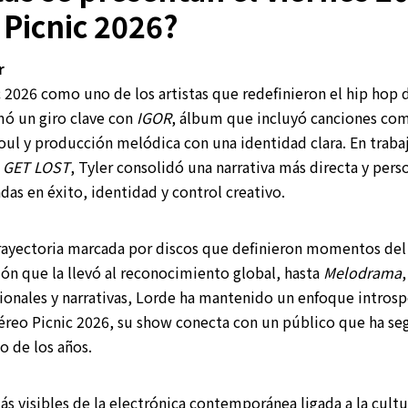
 Picnic 2026?
r
c 2026 como uno de los artistas que redefinieron el hip hop 
mó un giro clave con
IGOR
, álbum que incluyó canciones c
ul y producción melódica con una identidad clara. En traba
U GET LOST
, Tyler consolidó una narrativa más directa y pers
adas en éxito, identidad y control creativo.
rayectoria marcada por discos que definieron momentos del 
ión que la llevó al reconocimiento global, hasta
Melodrama
onales y narrativas, Lorde ha mantenido un enfoque introsp
téreo Picnic 2026, su show conecta con un público que ha se
go de los años.
más visibles de la electrónica contemporánea ligada a la cultu