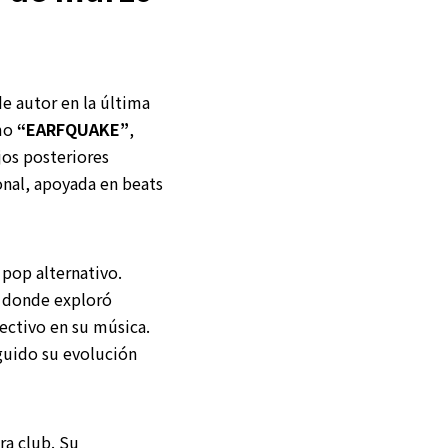
de autor en la última
omo
“EARFQUAKE”
,
jos posteriores
onal, apoyada en beats
pop alternativo.
, donde exploró
ectivo en su música.
guido su evolución
ra club. Su