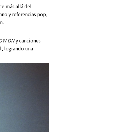
ce más allá del
no y referencias pop,
n.
OW ON
y canciones
d, logrando una