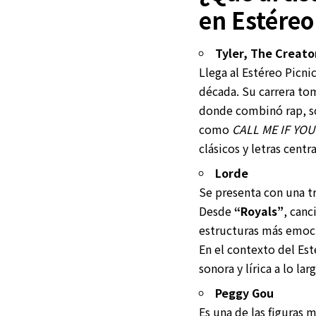
en Estéreo
Tyler, The Creato
Llega al Estéreo Picni
década. Su carrera to
donde combinó rap, so
como
CALL ME IF YO
clásicos y letras centr
Lorde
Se presenta con una t
Desde
“Royals”
, canc
estructuras más emoci
En el contexto del Es
sonora y lírica a lo lar
Peggy Gou
Es una de las figuras 