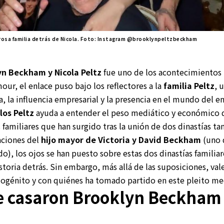
erosa familia detrás de Nicola. Foto: Instagram @brooklynpeltzbeckham
yn Beckham y Nicola Peltz
fue uno de los acontecimiento
mour, el enlace puso bajo los reflectores a la
familia Peltz
, 
, la influencia empresarial y la presencia en el mundo del e
los Peltz
ayuda a entender el peso mediático y económico q
 familiares que han surgido tras la unión de dos dinastías tan
aciones del
hijo mayor de Victoria y David Beckham
(uno 
, los ojos se han puesto sobre estas dos dinastías familiar
toria detrás. Sin embargo, más allá de las suposiciones, vale
mogénito y con quiénes ha tomado partido en este pleito me
e casaron Brooklyn Beckham 