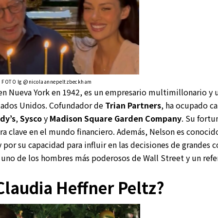
– FOTO Ig @
nicolaannepeltzbeckham
 en Nueva York en 1942, es un empresario multimillonario y u
stados Unidos. Cofundador de
Trian Partners
, ha ocupado ca
dy’s
,
Sysco
y
Madison Square Garden Company
. Su fortu
ura clave en el mundo financiero. Además, Nelson es conocido
y por su capacidad para influir en las decisiones de grandes 
uno de los hombres más poderosos de Wall Street y un refe
Claudia Heffner Peltz?