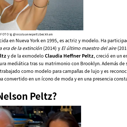
– FOTO Ig @
nicolaannepeltzbeckham
acida en Nueva York en 1995, es actriz y modelo. Ha partici
 era de la extinción
(2014) y
El último maestro del aire
(2010
ltz
y de la exmodelo
Claudia Heffner Peltz
, creció en un e
igura mediática tras su matrimonio con Brooklyn. Además de s
trabajado como modelo para campañas de lujo y es reconoci
a ha convertido en un ícono de moda y en una presencia const
Nelson Peltz?