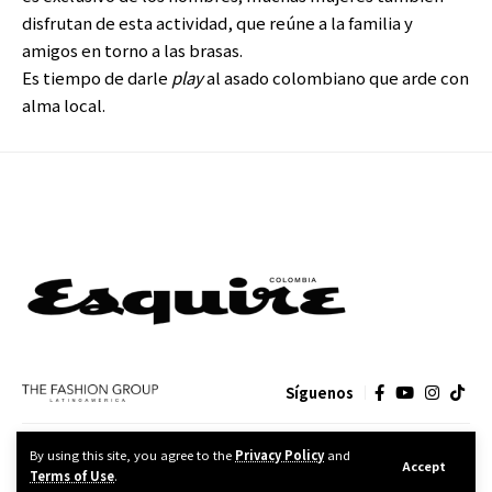
disfrutan de esta actividad, que reúne a la familia y
amigos en torno a las brasas.
Es tiempo de darle
play
al asado colombiano que arde con
alma local.
Síguenos
CONTACTO
MEDIA KIT
POLÍTICA DE PRIVACIDAD
By using this site, you agree to the
Privacy Policy
and
Accept
Terms of Use
.
FASHION GROUP DISEÑO Y PUBLICIDAD, S.A. de C.V.