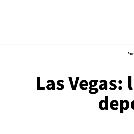
Por
Las Vegas: 
depo