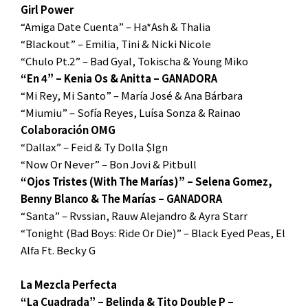
Girl Power
“Amiga Date Cuenta” – Ha*Ash & Thalia
“Blackout” – Emilia, Tini & Nicki Nicole
“Chulo Pt.2” – Bad Gyal, Tokischa & Young Miko
“En 4” – Kenia Os & Anitta – GANADORA
“Mi Rey, Mi Santo” – María José & Ana Bárbara
“Miumiu” – Sofía Reyes, Luísa Sonza & Rainao
Colaboración OMG
“Dallax” – Feid & Ty Dolla $Ign
“Now Or Never” – Bon Jovi & Pitbull
“Ojos Tristes (With The Marías)” – Selena Gomez,
Benny Blanco & The Marías – GANADORA
“Santa” – Rvssian, Rauw Alejandro & Ayra Starr
“Tonight (Bad Boys: Ride Or Die)” – Black Eyed Peas, El
Alfa Ft. Becky G
La Mezcla Perfecta
“La Cuadrada” – Belinda & Tito Double P –