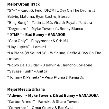
Mejor Urban Track
“57+” – Karol G, Feid, DFZM ft. Ovy On The Drums, J
Balvin, Maluma, Ryan Castro, Blessd
“Bing Bong” – Yailin La Más Viral & Puyalo Pantera
“Degenere” – Myke Towers ft. Benny Blanco
“DTMF” – Bad Bunny – GANADOR
“Gata Only” – Floyymenor & Cris MJ
“Hay Lupita” – Lomiiel
“La Plena (W Sound 5)” – W Sound, Beéle & Ovy On The
Drums
“Polvo De Tu Vida” – J Balvin & Chencho Corleone
“Savage Funk” – Anitta
“Tommy & Pamela” – Peso Pluma & Kenia Os
Mejor Mezcla Urbana
“Adivino” – Myke Towers & Bad Bunny – GANADORA
“Carbon Vrmor” – Farruko & Sharo Towers
“Comernos” – Omar Courtz & Bad Gyal