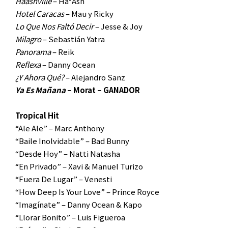
Haashville
– Ha*Ash
Hotel Caracas
– Mau y Ricky
Lo Que Nos Faltó Decir
– Jesse & Joy
Milagro
– Sebastián Yatra
Panorama
– Reik
Reflexa
– Danny Ocean
¿Y Ahora Qué?
– Alejandro Sanz
Ya Es Mañana
– Morat – GANADOR
Tropical Hit
“Ale Ale” – Marc Anthony
“Baile Inolvidable” – Bad Bunny
“Desde Hoy” – Natti Natasha
“En Privado” – Xavi & Manuel Turizo
“Fuera De Lugar” – Venesti
“How Deep Is Your Love” – Prince Royce
“Imagínate” – Danny Ocean & Kapo
“Llorar Bonito” – Luis Figueroa