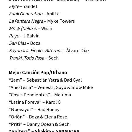
Elyte
– Yandel
Funk Generation
– Anitta
La Pantera Negra
– Myke Towers
Mr. W (Deluxe)
– Wisin
Rayo
– J Balvin
San Blas
– Boza
Sayonara: Finales Alternos
– Álvaro Díaz
Tranki, Todo Pasa
– Sech
Mejor Canción Pop/Urbano
“2am” – Sebastián Yatra & Bad Gyal
“Anestesia” – Venesti, Goyo & Slow Mike
“Cosas Pendientes” – Maluma
“Latina Foreva” – Karol G
“Nuevayol” – Bad Bunny
“Orión” – Boza & Elena Rose
“Priti” – Danny Ocean & Sech
“Soltera” – Shakira – GANADORA