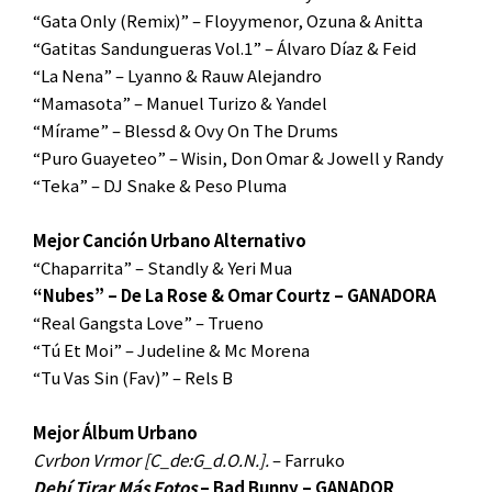
“Gata Only (Remix)” – Floyymenor, Ozuna & Anitta
“Gatitas Sandungueras Vol.1” – Álvaro Díaz & Feid
“La Nena” – Lyanno & Rauw Alejandro
“Mamasota” – Manuel Turizo & Yandel
“Mírame” – Blessd & Ovy On The Drums
“Puro Guayeteo” – Wisin, Don Omar & Jowell y Randy
“Teka” – DJ Snake & Peso Pluma
Mejor Canción Urbano Alternativo
“Chaparrita” – Standly & Yeri Mua
“Nubes” – De La Rose & Omar Courtz – GANADORA
“Real Gangsta Love” – Trueno
“Tú Et Moi” – Judeline & Mc Morena
“Tu Vas Sin (Fav)” – Rels B
Mejor Álbum Urbano
Cvrbon Vrmor [C_de:G_d.O.N.].
– Farruko
Debí Tirar Más Fotos
– Bad Bunny – GANADOR