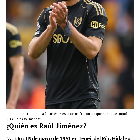
La historia de Raúl Jiménez es la de un futbolista que nunca se rindió –
@raulalonsojimenez9
¿Quién es Raúl Jiménez?
Nacido el
5 de mayo de 1991 en Tepeji del Río, Hidalgo
,