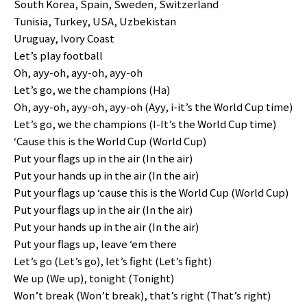
South Korea, Spain, Sweden, Switzerland
Tunisia, Turkey, USA, Uzbekistan
Uruguay, Ivory Coast
Lеt’s play football
Oh, ayy-oh, ayy-oh, ayy-oh
Let’s go, we the champions (Ha)
Oh, ayy-oh, ayy-oh, ayy-oh (Ayy, i-it’s thе World Cup time)
Let’s go, we the champions (I-It’s the World Cup time)
‘Cause this is the World Cup (World Cup)
Put your flags up in the air (In the air)
Put your hands up in the air (In the air)
Put your flags up ‘cause this is the World Cup (World Cup)
Put your flags up in the air (In the air)
Put your hands up in the air (In the air)
Put your flags up, leave ‘em there
Let’s go (Let’s go), let’s fight (Let’s fight)
We up (We up), tonight (Tonight)
Won’t break (Won’t break), that’s right (That’s right)