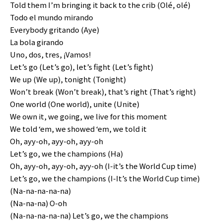
Told them I’m bringing it back to the crib (Olé, olé)
Todo el mundo mirando
Everybody gritando (Aye)
La bola girando
Uno, dos, tres, ¡Vamos!
Let’s go (Let’s go), let’s fight (Let’s fight)
We up (We up), tonight (Tonight)
Won’t break (Won’t break), that’s right (That’s right)
One world (One world), unite (Unite)
We own it, we going, we live for this moment
We told ‘em, we showed ‘em, we told it
Oh, ayy-oh, ayy-oh, ayy-oh
Let’s go, we the champions (Ha)
Oh, ayy-oh, ayy-oh, ayy-oh (I-it’s the World Cup time)
Let’s go, we the champions (I-It’s the World Cup time)
(Na-na-na-na-na)
(Na-na-na) O-oh
(Na-na-na-na-na) Let’s go, we the champions