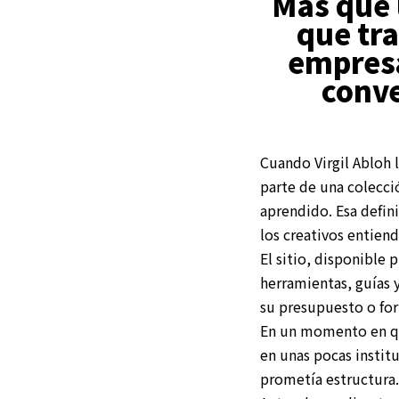
Más que 
que tr
empresa
conve
Cuando Virgil Abloh 
parte de una colecci
aprendido. Esa defin
los creativos entiend
El sitio, disponibl
herramientas, guías 
su presupuesto o fo
En un momento en qu
en unas pocas instit
prometía estructura.