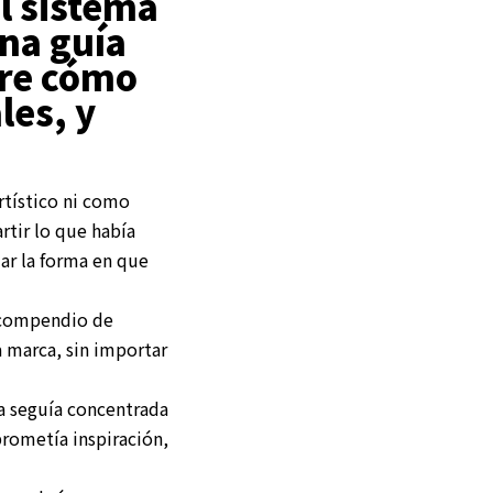
l sistema
na guía
bre cómo
les, y
rtístico ni como
tir lo que había
iar la forma en que
 compendio de
a marca, sin importar
a seguía concentrada
rometía inspiración,