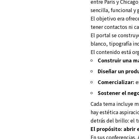
entre París y Chicag
sencilla, funcional y 
El objetivo era ofrec
tener contactos ni cap
El portal se constru
blanco, tipografía in
El contenido está o
Construir una m
Diseñar un prod
Comercializar:
es
Sostener el nego
Cada tema incluye ma
hay estética aspiraci
detrás del brillo: el
El propósito: abrir 
En sus conferencias, 