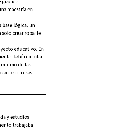
se graduó
una maestría en
 base lógica, un
solo crear ropa; le
yecto educativo. En
iento debía circular
interno de las
n acceso a esas
oda y estudios
mento trabajaba