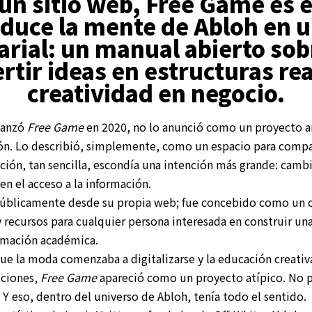
un sitio web, Free Game es e
aduce la mente de Abloh en u
rial: un manual abierto so
rtir ideas en estructuras rea
creatividad en negocio.
lanzó
Free Game
en 2020, no lo anunció como un proyecto a
ón. Lo describió, simplemente, como un espacio para compar
ición, tan sencilla, escondía una intención más grande: camb
en el acceso a la información.
e públicamente desde su propia web; fue concebido como un
y recursos para cualquier persona interesada en construir un
rmación académica.
e la moda comenzaba a digitalizarse y la educación creativ
uciones,
Free Game
apareció como un proyecto atípico. No p
 Y eso, dentro del universo de Abloh, tenía todo el sentido.