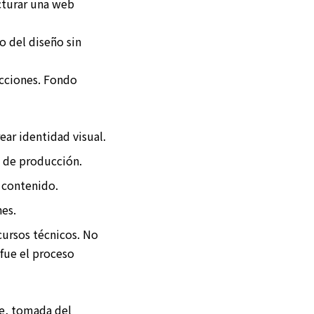
ucturar una web
o del diseño sin
ecciones. Fondo
ear identidad visual.
o de producción.
r contenido.
nes.
cursos técnicos. No
 fue el proceso
se, tomada del