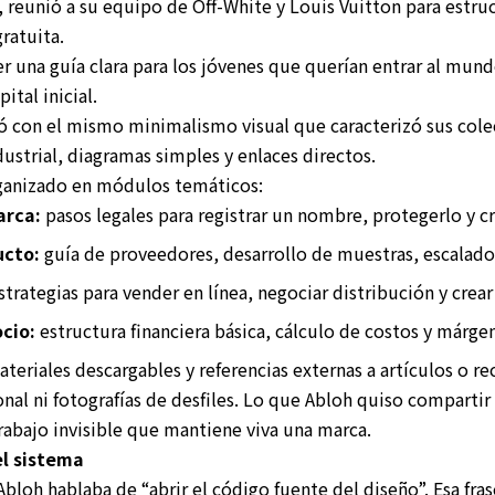
o, reunió a su equipo de Off-White y Louis Vuitton para estr
gratuita.
er una guía clara para los jóvenes que querían entrar al mund
ital inicial.
yó con el mismo minimalismo visual que caracterizó sus col
dustrial, diagramas simples y enlaces directos.
rganizado en módulos temáticos:
arca:
pasos legales para registrar un nombre, protegerlo y cr
ucto:
guía de proveedores, desarrollo de muestras, escalad
trategias para vender en línea, negociar distribución y crea
cio:
estructura financiera básica, cálculo de costos y márge
teriales descargables y referencias externas a artículos o re
onal ni fotografías de desfiles. Lo que Abloh quiso compartir
 trabajo invisible que mantiene viva una marca.
el sistema
Abloh hablaba de “abrir el código fuente del diseño”. Esa fra