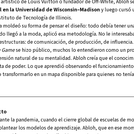
r artístico de Louis Vuitton o fundador de Off-White, Abloh 
il en la Universidad de Wisconsin–Madison
y luego cursó 
stituto de Tecnología de Illinois.
a moldeó su forma de pensar el diseño: todo debía tener una
do llegó a la moda, aplicó esa metodología. No le interesaba 
 estructuras: de comunicación, de producción, de influencia.
e Game
se hizo público, muchos lo entendieron como un pro
tensión natural de su mentalidad. Abloh creía que el conocim
a de poder. Lo que aprendió observando el funcionamiento 
 transformarlo en un mapa disponible para quienes no tenía
cto
ante la pandemia, cuando el cierre global de escuelas de m
eplantear los modelos de aprendizaje. Abloh, que en ese mo