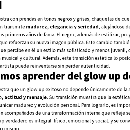
d
estra con prendas en tonos negros y grises, chaquetas de cue
ón transmite
madurez, elegancia y seriedad
, alejándose de
s primeros años de fama. El negro, además de estilizar, pro
 que refuerzan su nueva imagen pública. Este cambio también
ue percibe en él un estilo más sofisticado y menos juvenil,
 musical y cultural. Además, esta transición estética lo pos
artista puede reinventarse sin perder autenticidad.
mos aprender del glow up d
tra que un glow up exitoso no depende únicamente de la ap
o,
actitud y mensaje
. Su transición muestra que la estétic
nicar madurez y evolución personal. Para lograrlo, es impo
n acompañados de una transformación interna que refleje s
p verdadero es integral: físico, emocional y social, y se conv
no mismo.