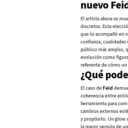
nuevo Fei
El artista ahora se mu
discretos. Esta elecci
que lo acompañó en su
confianza, cualidades
público más amplio, q
evolución como figura
referente de cómo un 
¿Qué pode
El caso de
Feid
demues
coherencia entre estil
herramienta para comu
cambios externos esté
y propósito. Un glow u
la mejor versión de u