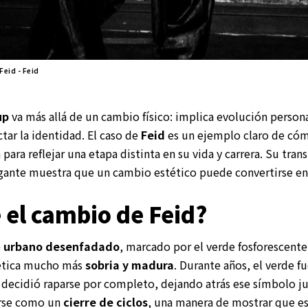
Feid - Feid
up
va más allá de un cambio físico: implica evolución person
tar la identidad. El caso de
Feid
es un ejemplo claro de cóm
para reflejar una etapa distinta en su vida y carrera. Su tran
egante muestra que un cambio estético puede convertirse e
 el cambio de Feid?
o
urbano desenfadado
, marcado por el verde fosforescente
tética mucho más
sobria y madura
. Durante años, el verde f
 decidió raparse por completo, dejando atrás ese símbolo juv
arse como un
cierre de ciclos
, una manera de mostrar que es