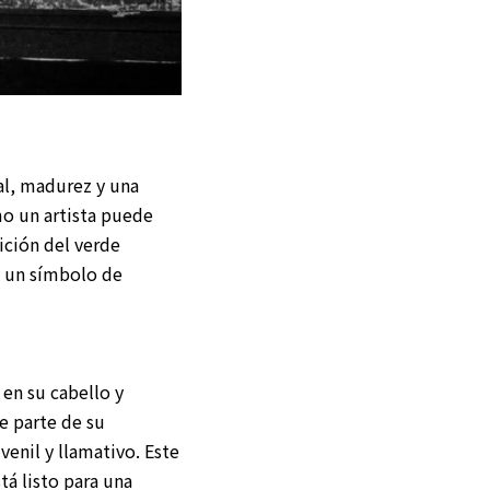
al, madurez y una
o un artista puede
sición del verde
n un símbolo de
 en su cabello y
ue parte de su
enil y llamativo. Este
tá listo para una