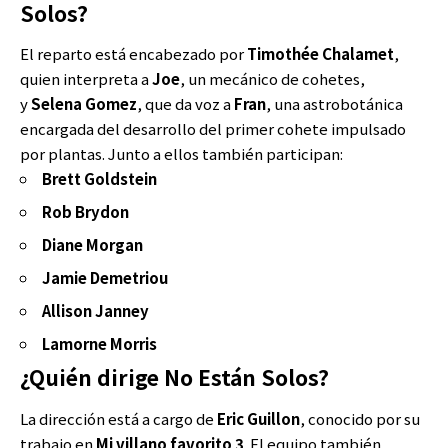
Solos?
El reparto está encabezado por
Timothée Chalamet
,
quien interpreta a
Joe
, un mecánico de cohetes,
y
Selena Gomez
, que da voz a
Fran
, una astrobotánica
encargada del desarrollo del primer cohete impulsado
por plantas. Junto a ellos también participan:
Brett Goldstein
Rob Brydon
Diane Morgan
Jamie Demetriou
Allison Janney
Lamorne Morris
¿Quién dirige No Están Solos?
La dirección está a cargo de
Eric Guillon
, conocido por su
trabajo en
Mi villano favorito 3
. El equipo también