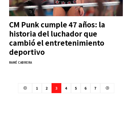
CM Punk cumple 47 años: la
historia del luchador que
cambió el entretenimiento
deportivo
RAMÉ CABRERA
1
2
3
4
5
6
7